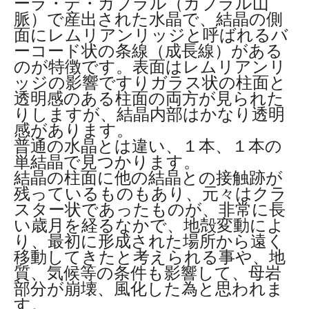
ーラ・デ・カブラル（カブラル山
脈）で産出された水晶で、結晶の側
面にレムリアンリッジと呼ばれるバ
ーコード状の条線（成長線）がある
のが特徴です。表面はレムリアンリ
ッジの影響ですりガラス状の柱面と
透明感のある柱面の両方が見られた
りしますが、結晶内部はかなり透明
感があります。
普通の水晶とは違い、１本、１本の
単結晶で見つかります。
結晶の柱面に他の結晶との接触跡が
残っているものもあり、元々はクラ
スター状であったものが、非常に長
い歳月を経るなかで、地殻変動によ
り、最初に形成された場所から遠く
移動してきたと考えられる事や、地
質、気候等の条件も影響して、母岩
部分が崩壊、風化した為と思われま
す。