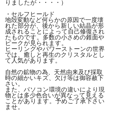
りましたが・・・・）
・セルフヒールド
地殻変動など何らかの原因で一度壊
れた部分が、後から新しい結晶が形
成されることによって自己修復され
たものです。多数の小さめの錐面や
ピークが見られます。
ヒーリングやパワーストーンの世界
では、癒しと再生のクリスタルとし
て人気があります。
自然の鉱物の為、天然由来及び採取
時の細かいキズ、欠け等は御容赦下
さい。
また、パソコン環境の違いにより現
物とは多少色合いが異なって見える
ことがあります。予めご了承下さい
ませ。