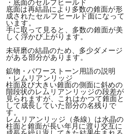
・底面のセルフヒールド
底面は再結晶により多数の錐面が形
成されたセルフヒールド面になって
います。
手に取って見ると、多数の錐面が美
しく浮かび上がります。
未研磨の結晶のため、多少ダメージ
がある部分があります。
鉱物・パワーストーン用語の説明
・レムリアンリッジ
柱面及び大きい錐面の側面に斜めの
階段状のレムリアンリッジの段差が
見られますが、これはかつて錐面と
して成長していた部分の名残りで
す。
レムリアンリッジ（条線）は水晶の
柱面と錐面が長い年月に渡り交互に
成長を繰り返してきた結果生まれる