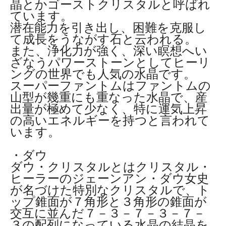
晶とかゴーストクリスタルと呼ばれ
ています。
潜在能力を引き出し、困難を克服し
て成長をうながす石と云われる。
また、浄化力が強く、深い瞑想へい
ざなうパワーストーンとしてヒーリ
ングの世界でも人気の水晶です。
スーパーファントムはファントムの
山型が幾重にも重なった水晶で、産
出量が極めて少なく、特に運気上昇
の高いエネルギーを持つと言われて
います。
・ダウ
ダウ・クリスタルとはクリスタル・
ヒーラーのジェーンアン・ダウ女史
が名づけた特別なクリスタルで、ト
ップ錐面が７角形と３角形の錐面が
交互に並んだ７－３－７－３－７－
３の配列になっている水晶の結晶を