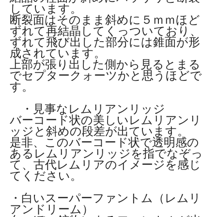
しています。
断裂面はそのまま斜めに５ｍｍほど
ずれて再結晶してくっついており、
ずれて飛び出した部分には錐面が形
成されています。
上部が張り出した側から見るとまる
でセプタークォーツかと思うほどで
す。
・見事なレムリアンリッジ
バーコード状の美しいレムリアンリ
ッジと斜めの段差が出ています。
是非、このバーコード状で透明感の
あるレムリアンリッジを指でなぞっ
て、古代レムリアのイメージを感じ
てください。
・白いスーパーファントム（レムリ
アンドリーム）