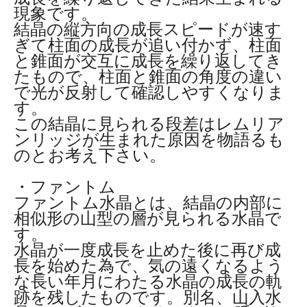
現象です。
結晶の縦方向の成長スピードが速す
ぎて柱面の成長が追い付かず、柱面
と錐面が交互に成長を繰り返してき
たもので、柱面と錐面の角度の違い
で光が反射して確認しやすくなりま
す。
この結晶に見られる段差はレムリア
ンリッジが生まれた原因を物語るも
のとお考え下さい。
・ファントム
ファントム水晶とは、結晶の内部に
相似形の山型の層が見られる水晶で
す。
水晶が一度成長を止めた後に再び成
長を始めた為で、気の遠くなるよう
な長い年月にわたる水晶の成長の軌
跡を残したものです。別名、山入水