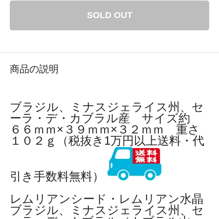
SOLD OUT
商品の説明
ブラジル、ミナスジェライス州、セ
ーラ・デ・カブラル産 サイズ約
６６ｍｍ×３９ｍｍ×３２ｍｍ 重さ
１０２ｇ（税抜き1万円以上送料・代
引き手数料無料）
レムリアンシード・レムリアン水晶
ブラジル、ミナスジェライス州、セ