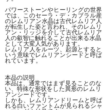
パワーストーンやヒーリングの世界
では、このセーラ・デ・カブラル産
のレムリアン水晶は古代レムリア人
が転生した姿と言われ、そのレムリ
アン・リッジを介して古代レムリア
人の叡智に触れることが出来る水晶
として大変人気があります。
レムリア人をルーツ、起源とすると
いう意味でレムリアンシードと呼ば
れています。
本品の説明
本品は、通常ではまず見ることのな
い、特殊な形状をした異形のレムリ
アンシードです。
しかも、レムリアンドリームと呼ば
れる白いファントムが見られるシャ