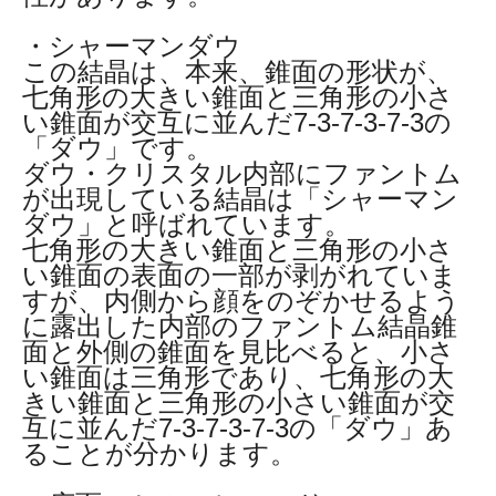
・シャーマンダウ
この結晶は、本来、錐面の形状が、
七角形の大きい錐面と三角形の小さ
い錐面が交互に並んだ7-3-7-3-7-3の
「ダウ」です。
ダウ・クリスタル内部にファントム
が出現している結晶は「シャーマン
ダウ」と呼ばれています。
七角形の大きい錐面と三角形の小さ
い錐面の表面の一部が剥がれていま
すが、内側から顔をのぞかせるよう
に露出した内部のファントム結晶錐
面と外側の錐面を見比べると、小さ
い錐面は三角形であり、七角形の大
きい錐面と三角形の小さい錐面が交
互に並んだ7-3-7-3-7-3の「ダウ」あ
ることが分かります。