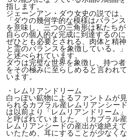
指します。
ジェーンアン・ダウ女史の説では、
「ダウの幾何学的な模様はバランス
を意味し、三つの三角形は私たちが
自らの個人的な完成に到達するのに
ぜひとも必要とされる、肉体と精神
と霊のバランスを象徴している。」
と述べられています。
ダウは完璧な世界を象徴し、持つ者
をその極みに至らしめると言われて
います。
・レムリアンドリーム
白っぽい鉱物によるファントムが見
られるカブラル産レムリアンシード
は以前より「レムリアンドリーム」
と呼ばれていました。（カブラル産
レムリアンシードの産出が途絶えて
いたため、耳にすることが少なくな