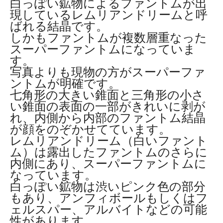
白っぽい鉱物によるファントムが出
現しているレムリアンドリームと呼
ばれる結晶です。
しかもファントムが複数層重なった
スーパーファントムになっていま
す。
写真よりも現物の方がスーパーファ
ントムが明確です。
七角形の大きい錐面と三角形の小さ
い錐面の表面の一部がきれいに剥が
れ、内側から内部のファントム結晶
が顔をのぞかせてています。
レムリアンドリーム（白いファント
ム）は露出したファントムのさらに
内側にあり、スーパーファントムに
なっています。
白っぽい鉱物は渋いピンク色の部分
もあり、アンフィボールもしくはフ
ェルスパー、アルバイトなどの可能
性があります。