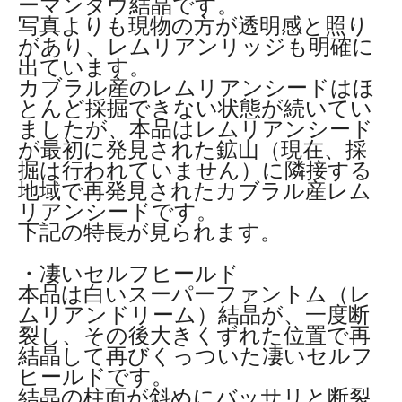
ーマンダウ結晶です。
写真よりも現物の方が透明感と照り
があり、レムリアンリッジも明確に
出ています。
カブラル産のレムリアンシードはほ
とんど採掘できない状態が続いてい
ましたが、本品はレムリアンシード
が最初に発見された鉱山（現在、採
掘は行われていません）に隣接する
地域で再発見されたカブラル産レム
リアンシードです。
下記の特長が見られます。
・凄いセルフヒールド
本品は白いスーパーファントム（レ
ムリアンドリーム）結晶が、一度断
裂し、その後大きくずれた位置で再
結晶して再びくっついた凄いセルフ
ヒールドです。
結晶の柱面が斜めにバッサリと断裂