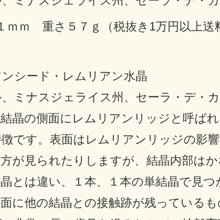
ル、ミナスジェライス州、セーラ・デ・カ
１ｍｍ 重さ５７ｇ（税抜き1万円以上
アンシード・レムリアン水晶
ル、ミナスジェライス州、セーラ・デ・カ
、結晶の側面にレムリアンリッジと呼ばれ
特徴です。表面はレムリアンリッジの影響
両方が見られたりしますが、結晶内部は
水晶とは違い、１本、１本の単結晶で見つ
柱面に他の結晶との接触跡が残っているも