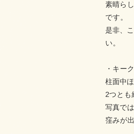
素晴ら
です。
是非、
い。
・キー
柱面中
2つと
写真で
窪みが