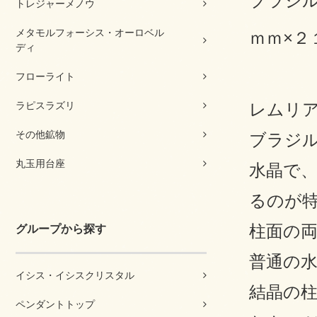
ブラジ
トレジャーメノウ
メタモルフォーシス・オーロベル
ｍｍ×２
ディ
フローライト
ラピスラズリ
レムリ
その他鉱物
ブラジ
丸玉用台座
水晶で
るのが
柱面の
グループから探す
普通の
イシス・イシスクリスタル
結晶の
ペンダントトップ