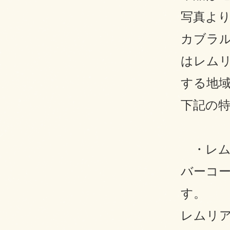
写真よ
カブラ
はレム
する地
下記の
・レム
バーコ
す。
レムリ