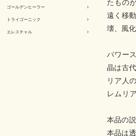
たもの
ゴールデンヒーラー
遠く移
トライゴーニック
壊、風
エレスチャル
パワー
晶は古
リア人
レムリ
本品の
本品は