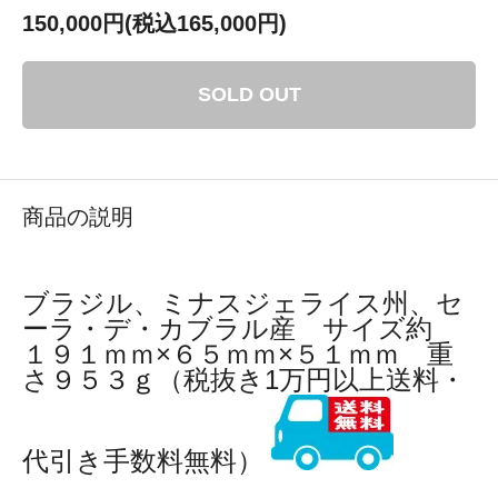
150,000円(税込165,000円)
SOLD OUT
商品の説明
ブラジル、ミナスジェライス州、セ
ーラ・デ・カブラル産 サイズ約
１９１ｍｍ×６５ｍｍ×５１ｍｍ 重
さ９５３ｇ（税抜き1万円以上送料・
代引き手数料無料）