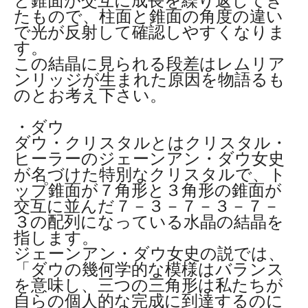
と錐面が交互に成長を繰り返してき
たもので、柱面と錐面の角度の違い
で光が反射して確認しやすくなりま
す。
この結晶に見られる段差はレムリア
ンリッジが生まれた原因を物語るも
のとお考え下さい。
・ダウ
ダウ・クリスタルとはクリスタル・
ヒーラーのジェーンアン・ダウ女史
が名づけた特別なクリスタルで、ト
ップ錐面が７角形と３角形の錐面が
交互に並んだ７－３－７－３－７－
３の配列になっている水晶の結晶を
指します。
ジェーンアン・ダウ女史の説では、
「ダウの幾何学的な模様はバランス
を意味し、三つの三角形は私たちが
自らの個人的な完成に到達するのに