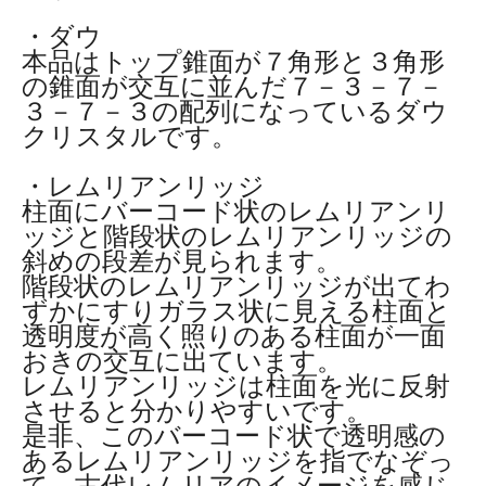
・ダウ
本品はトップ錐面が７角形と３角形
の錐面が交互に並んだ７－３－７－
３－７－３の配列になっているダウ
クリスタルです。
・レムリアンリッジ
柱面にバーコード状のレムリアンリ
ッジと階段状のレムリアンリッジの
斜めの段差が見られます。
階段状のレムリアンリッジが出てわ
ずかにすりガラス状に見える柱面と
透明度が高く照りのある柱面が一面
おきの交互に出ています。
レムリアンリッジは柱面を光に反射
させると分かりやすいです。
是非、このバーコード状で透明感の
あるレムリアンリッジを指でなぞっ
て、古代レムリアのイメージを感じ