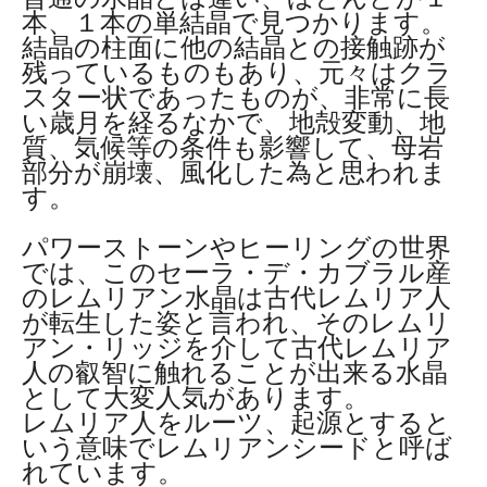
本、１本の単結晶で見つかります。
結晶の柱面に他の結晶との接触跡が
残っているものもあり、元々はクラ
スター状であったものが、非常に長
い歳月を経るなかで、地殻変動、地
質、気候等の条件も影響して、母岩
部分が崩壊、風化した為と思われま
す。
パワーストーンやヒーリングの世界
では、このセーラ・デ・カブラル産
のレムリアン水晶は古代レムリア人
が転生した姿と言われ、そのレムリ
アン・リッジを介して古代レムリア
人の叡智に触れることが出来る水晶
として大変人気があります。
レムリア人をルーツ、起源とすると
いう意味でレムリアンシードと呼ば
れています。