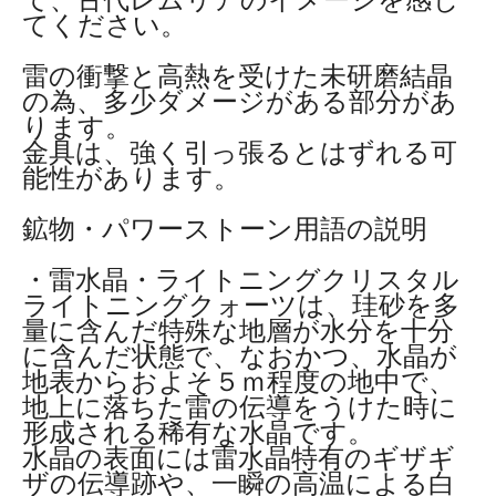
てください。
雷の衝撃と高熱を受けた未研磨結晶
の為、多少ダメージがある部分があ
ります。
金具は、強く引っ張るとはずれる可
能性があります。
鉱物・パワーストーン用語の説明
・雷水晶・ライトニングクリスタル
ライトニングクォーツは、珪砂を多
量に含んだ特殊な地層が水分を十分
に含んだ状態で、なおかつ、水晶が
地表からおよそ５ｍ程度の地中で、
地上に落ちた雷の伝導をうけた時に
形成される稀有な水晶です。
水晶の表面には雷水晶特有のギザギ
ザの伝導跡や、一瞬の高温による白