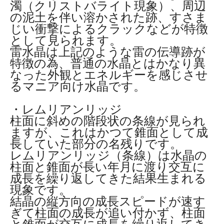
濁（クリストバライト現象）、周辺
の泥土を伴い溶かされた跡、すさま
じい衝撃によるクラックなどが特徴
として見られます。
雷水晶は上記のような雷の伝導跡が
特徴の為、普通の水晶とはかなり異
なった外観とエネルギーを感じさせ
るマニア向け水晶です。
・レムリアンリッジ
柱面に斜めの階段状の条線が見られ
ますが、これはかつて錐面として成
長していた部分の名残りです。
レムリアンリッジ（条線）は水晶の
柱面と錐面が長い年月に渡り交互に
成長を繰り返してきた結果生まれる
現象です。
結晶の縦方向の成長スピードが速す
ぎて柱面の成長が追い付かず、柱面