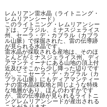
レムリアン雷水晶（ライトニング・
レムリアンシード）
このライトニング・レムリアンシー
ドは、ブラジル、ミナスジェライス
州、セーラ・デ・カブラル（カブラ
ル山脈）で採掘された、雷の伝導跡
が見られる水晶です。
雷水晶が採取される産地は、そのほ
とんどがミナスジェライス州、ディ
アマンティーナにある山地の頂上付
近及びそこから少し降った辺りです
が、ここセーラ・デ・カブラル（カ
ブラル山脈）にもディアマンティー
ナの雷水晶採取地と同じような特殊
な地層があり、ほんのわずかです
が、雷の伝導跡が見られるライトニ
ングレムリアンシードが産出される
ことがあります。