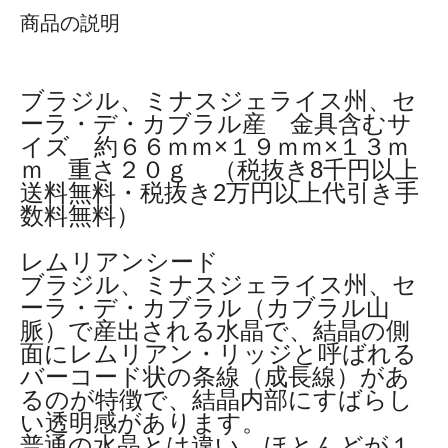
商品の説明
ブラジル、ミナスジェライス州、セ
ーラ・デ・カブラル産 金具含むサ
イズ 約６６ｍｍ×１９ｍｍ×１３ｍ
ｍ 重さ２０ｇ （税抜き8千円以上
送料無料・税抜き2万円以上代引き手
数料無料）
レムリアンシード
ブラジル、ミナスジェライス州、セ
ーラ・デ・カブラル（カブラル山
脈）で産出される水晶で、結晶の側
面にレムリアン・リッジと呼ばれる
バーコード状の条線（成長線）があ
るのが特徴で、結晶内部にすばらし
い透明感があります。
普通の水晶とは違い、ほとんどが１