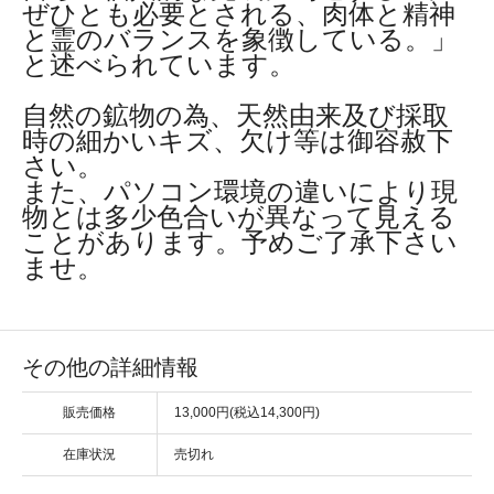
ぜひとも必要とされる、肉体と精神
と霊のバランスを象徴している。」
と述べられています。
自然の鉱物の為、天然由来及び採取
時の細かいキズ、欠け等は御容赦下
さい。
また、パソコン環境の違いにより現
物とは多少色合いが異なって見える
ことがあります。予めご了承下さい
ませ。
その他の詳細情報
販売価格
13,000円(税込14,300円)
在庫状況
売切れ