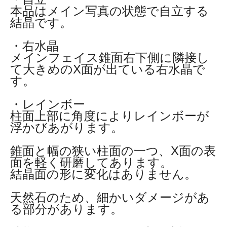
本品はメイン写真の状態で自立する
結晶です。
・右水晶
メインフェイス錐面右下側に隣接し
て大きめのX面が出ている右水晶で
す。
・レインボー
柱面上部に角度によりレインボーが
浮かびあがります。
錐面と幅の狭い柱面の一つ、X面の表
面を軽く研磨してあります。
結晶面の形に変化はありません。
天然石のため、細かいダメージがあ
る部分があります。