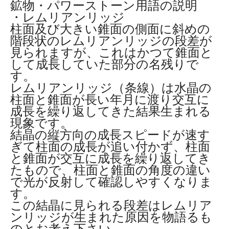
鉱物・パワーストーン用語の説明
・レムリアンリッジ
柱面及び大きい錐面の側面に斜めの
階段状のレムリアンリッジの段差が
見られますが、これはかつて錐面と
して成長していた部分の名残りで
す。
レムリアンリッジ（条線）は水晶の
柱面と錐面が長い年月に渡り交互に
成長を繰り返してきた結果生まれる
現象です。
結晶の縦方向の成長スピードが速す
ぎて柱面の成長が追い付かず、柱面
と錐面が交互に成長を繰り返してき
たもので、柱面と錐面の角度の違い
で光が反射して確認しやすくなりま
す。
この結晶に見られる段差はレムリア
ンリッジが生まれた原因を物語るも
のとお考え下さい。