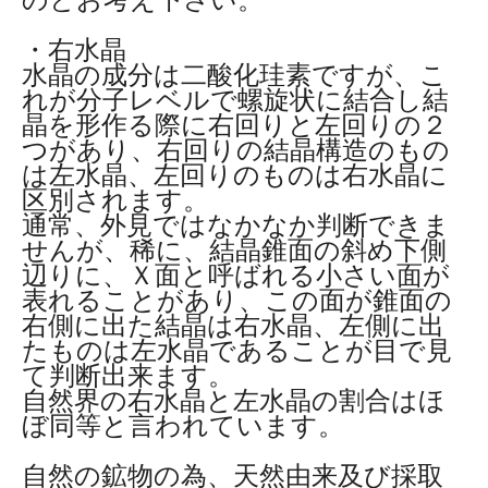
・右水晶
水晶の成分は二酸化珪素ですが、こ
れが分子レベルで螺旋状に結合し結
晶を形作る際に右回りと左回りの２
つがあり、右回りの結晶構造のもの
は左水晶、左回りのものは右水晶に
区別されます。
通常、外見ではなかなか判断できま
せんが、稀に、結晶錐面の斜め下側
辺りに、Ｘ面と呼ばれる小さい面が
表れることがあり、この面が錐面の
右側に出た結晶は右水晶、左側に出
たものは左水晶であることが目で見
て判断出来ます。
自然界の右水晶と左水晶の割合はほ
ぼ同等と言われています。
自然の鉱物の為、天然由来及び採取