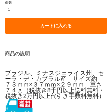
個数
カートに入れる
商品の説明
ブラジル、ミナスジェライス州、セ
ーラ・デ・カブラル産 サイズ約
７３ｍｍ×３７ｍｍ×２９ｍｍ 重さ
７４ｇ（税抜き8千円以上送料無料・
税抜き2万円以上代引き手数料無料）