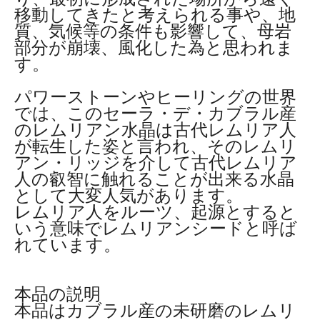
移動してきたと考えられる事や、地
質、気候等の条件も影響して、母岩
部分が崩壊、風化した為と思われま
す。
パワーストーンやヒーリングの世界
では、このセーラ・デ・カブラル産
のレムリアン水晶は古代レムリア人
が転生した姿と言われ、そのレムリ
アン・リッジを介して古代レムリア
人の叡智に触れることが出来る水晶
として大変人気があります。
レムリア人をルーツ、起源とすると
いう意味でレムリアンシードと呼ば
れています。
本品の説明
本品はカブラル産の未研磨のレムリ