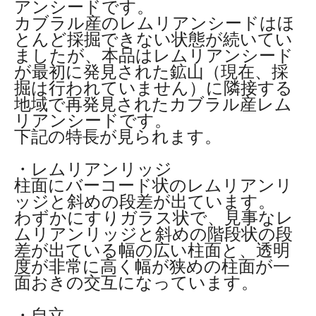
アンシードです。
カブラル産のレムリアンシードはほ
とんど採掘できない状態が続いてい
ましたが、本品はレムリアンシード
が最初に発見された鉱山（現在、採
掘は行われていません）に隣接する
地域で再発見されたカブラル産レム
リアンシードです。
下記の特長が見られます。
・レムリアンリッジ
柱面にバーコード状のレムリアンリ
ッジと斜めの段差が出ています。
わずかにすりガラス状で、見事なレ
ムリアンリッジと斜めの階段状の段
差が出ている幅の広い柱面と、透明
度が非常に高く幅が狭めの柱面が一
面おきの交互になっています。
・自立