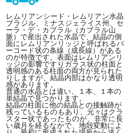
レムリアンシード・レムリアン水晶
ブラジル、ミナスジェライス州、セ
ーラ・デ・カブラル（カブラル山
脈）で産出された水晶で、結晶の側
面にレムリアンリッジと呼ばれるバ
ーコード状の条線（成長線）がある
のが特徴です。表面はレムリアンリ
ッジの影響ですりガラス状の柱面と
透明感のある柱面の両方が見られた
りしますが、結晶内部はかなり透明
感があります。
普通の水晶とは違い、１本、１本の
単結晶で見つかります。
結晶の柱面に他の結晶との接触跡が
残っているものもあり、元々はクラ
スター状であったものが、非常に長
い歳月を経るなかで、地殻変動によ
り、最初に形成された場所から遠く